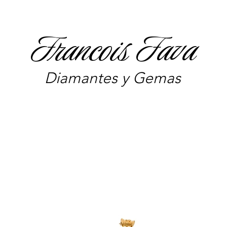
Francois Fava
Diamantes y Gemas
'y a aucun article à afficher pour le mo