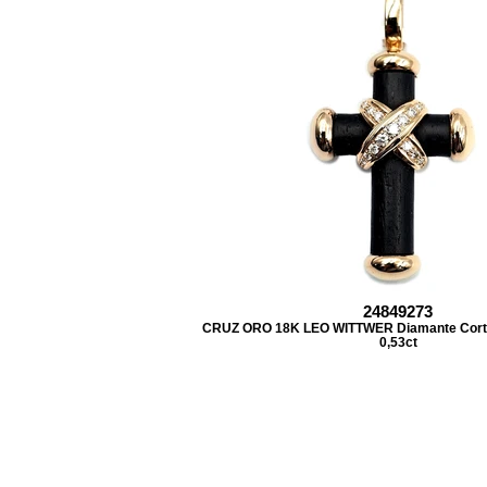
24849273
CRUZ ORO 18K LEO WITTWER Diamante Corte b
0,53ct