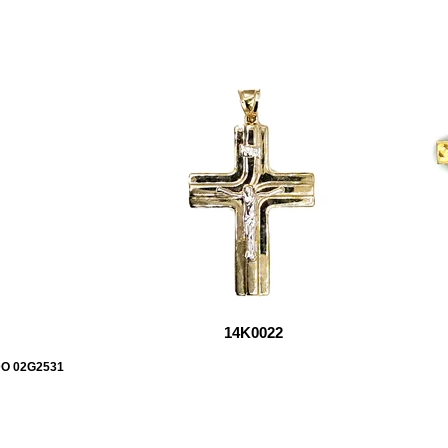
14K0022
DO 02G2531