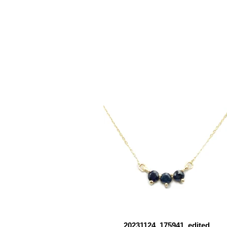
20231124_175941_edited