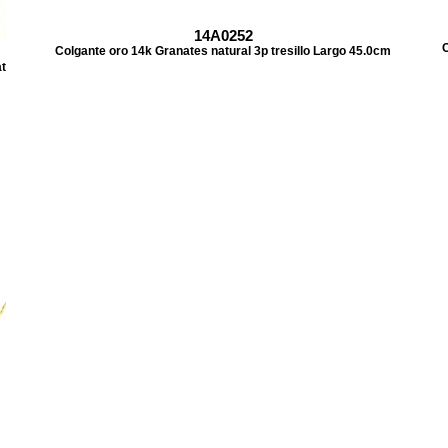
14A0252
C
Colgante oro 14k Granates natural 3p tresillo Largo 45.0cm
at