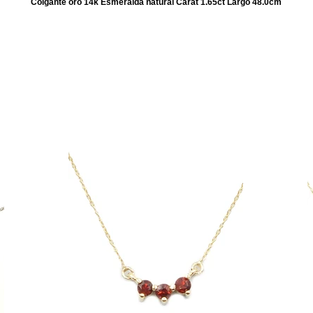
Colgante oro 14k Esmeralda natural Carat 1.65ct Largo 48.0cm