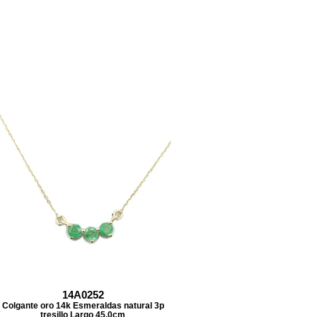
14A0252
Colgante oro 14k Esmeraldas natural 3p
tresillo Largo 45.0cm