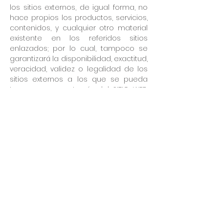
los sitios externos, de igual forma, no
hace propios los productos, servicios,
contenidos, y cualquier otro material
existente en los referidos sitios
enlazados; por lo cual, tampoco se
garantizará la disponibilidad, exactitud,
veracidad, validez o legalidad de los
sitios externos a los que se pueda
tener acceso a través del SITIO WEB.
Así mismo, el TITULAR no asume
ninguna responsabilidad por los
daños y perjuicios que pudieran
producirse por el acceso o uso, de los
contenidos, productos o servicios
disponibles en los sitios web no
gestionados por Francisco Arturo
Arellano Fava a los que se pueda
acceder mediante el SITIO WEB.
Los USUARIOS o terceros que realicen
o publiquen un enlace web desde