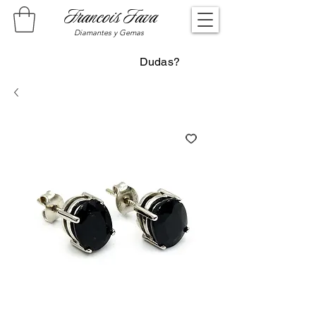
Francois Fava
Diamantes y Gemas
Dudas?