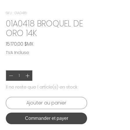
SKU : 01A0418
01A0418 BROQUEL DE
ORO 14K
Prix
15 170,00 $MX
TVA Incluse
Quantité
*
Il ne reste que 1 article(s) en stock
Ajouter au panier
Commander et payer