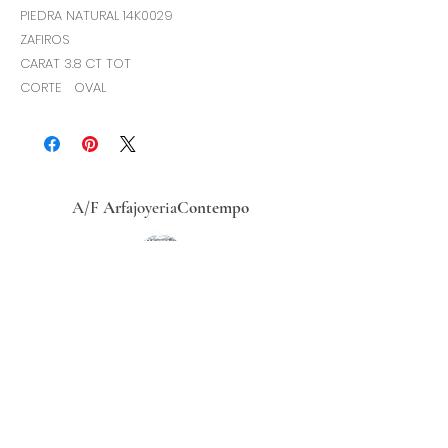
PIEDRA NATURAL 14K0029
ZAFIROS
CARAT 3.8 CT TOT
CORTE OVAL
A/F
Arfa
joyeria
Contempo
Historia
Ubicacion
Precio del
dólar
hoy
Políticas
de
privacidad
Términos y condiciones