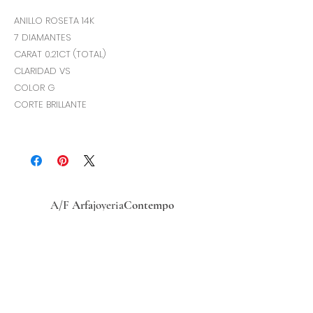
ANILLO ROSETA 14K
7 DIAMANTES
CARAT 0.21CT (TOTAL)
CLARIDAD VS
COLOR G
CORTE BRILLANTE
A/F
Arfa
joyeria
Contempo
Historia
Ubicacion