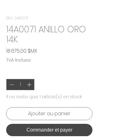
SKU : 14A0071
14A0071 ANILLO ORO
14K
Prix
18 675,00 $MX
TVA Incluse
Quantité
*
Il ne reste que 1 article(s) en stock
Ajouter au panier
Commander et payer