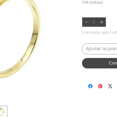
TVA Incluse
Quantité
*
Il ne reste que 1 ar
Ajouter au pan
Com