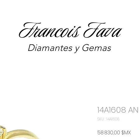
Francois Fava
Diamantes y Gemas
14A1608 AN
SKU : 14A1608
Prix
58 830,00 $MX