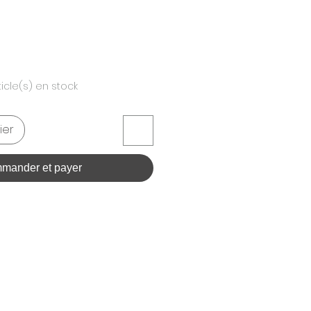
ticle(s) en stock
ier
mander et payer