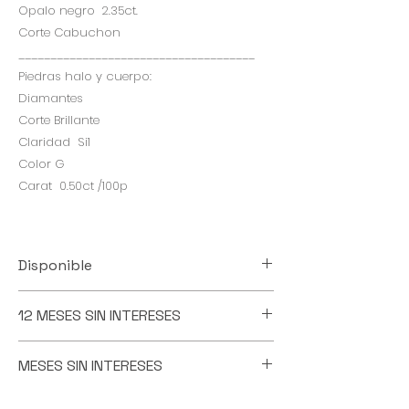
Opalo negro 2.35ct.
Corte Cabuchon
_____________________________________
Piedras halo y cuerpo:
Diamantes
Corte Brillante
Claridad Si1
Color G
Carat 0.50ct /100p
Disponible
Esta pieza la tenemos diasponible
12 MESES SIN INTERESES
para entrega inmediata
PAGA ESTA PIEZA EN 12 PAGOS IGUALES
MESES SIN INTERESES
SIN INTERESES
VALIDO CON TARJETAS DE CREDITO
PAGA A MESES SIN INTERESES
PARTICIPANTES