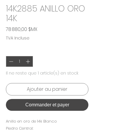
14K2885 ANILLO ORO
14K
Prix
78 880,00 $MX
TVA Incluse
Quantité
*
Il ne reste que 1 article(s) en stock
Ajouter au panier
Commander et payer
Anillo en oro de 14k Blanco
Piedra Central: