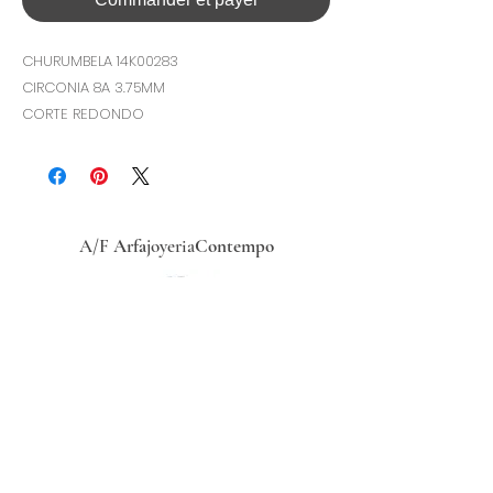
CHURUMBELA 14K00283
CIRCONIA 8A 3.75MM
CORTE REDONDO
A/F
Arfa
joyeria
Contempo
Historia
Ubicacion
Precio del
dólar
hoy
Políticas
de
privacidad
Términos y condiciones