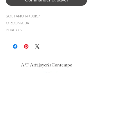
SOLITARIO 14K00157
CIRCONIA 8A
PERA 7X5
A/F
Arfa
joyeria
Contempo
Historia
Ubicacion
Precio del
dólar
hoy
Políticas
de
privacidad
Términos y condiciones