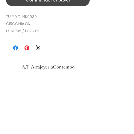
TU Y YO 14K0030
CIRCONIA 8A
ESM 7X5 / PER 7X5
A/F
Arfa
joyeria
Contempo
Historia
Ubicacion
Precio del
dólar
hoy
Políticas
de
privacidad
Términos y condiciones