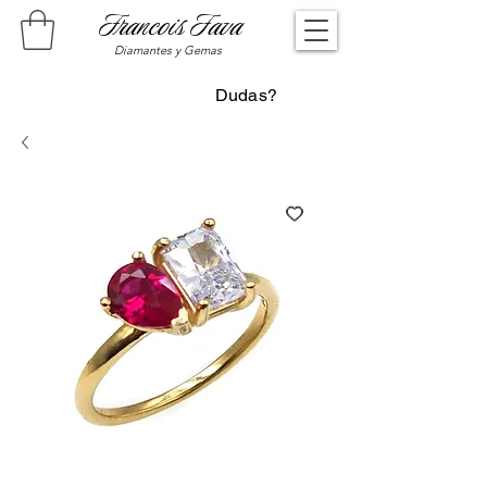
Francois Fava
Diamantes y Gemas
Dudas?