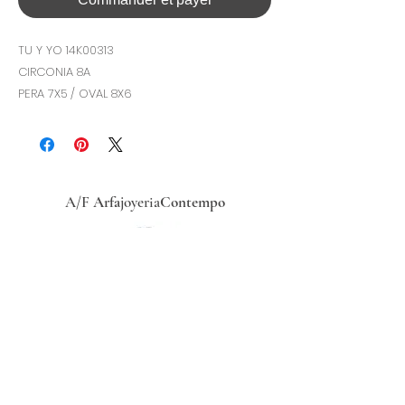
TU Y YO 14K00313
CIRCONIA 8A
PERA 7X5 / OVAL 8X6
A/F
Arfa
joyeria
Contempo
Historia
Ubicacion
Precio del
dólar
hoy
Políticas
de
privacidad
Términos y condiciones