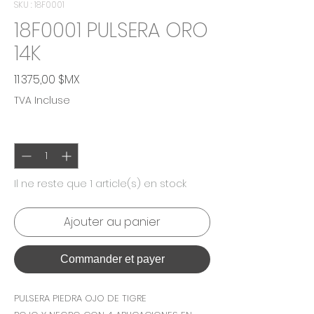
SKU : 18F0001
18F0001 PULSERA ORO
14K
Prix
11 375,00 $MX
TVA Incluse
Quantité
*
Il ne reste que 1 article(s) en stock
Ajouter au panier
Commander et payer
PULSERA PIEDRA OJO DE TIGRE