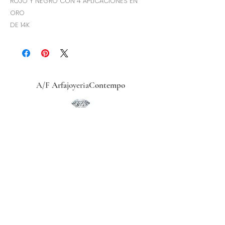
ROJO Y NEGRO CON 4 APLICACIONES EN
ORO
DE 14K
A/F
Arfa
joyeria
Contempo
Historia
Ubicacion
Precio del
dólar
hoy
Políticas
de
privacidad
Términos y condiciones
Recibe ofertas exclusivas
Redes sociales