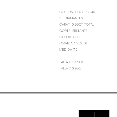
CHURUMBELA ORO 14K
30 DIAMANTES
CARAT 0.95CT TOTAL
CORTE BRILLANTE
COLOR G-H
CLARIDAD VS2-SI1
MEDIDA 7.0
TALLA 6 0.92CT
TALLA 7 0.95CT