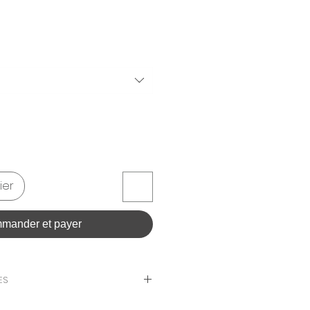
ier
mander et payer
ES
 12 PAGOS IGUALES SIN INTERESES