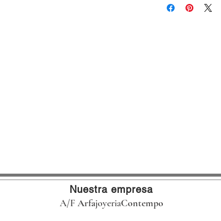
VALIDO CON TARJET
VIGENTE HASTA EL 3
APLICAN RESTRICCI
Nuestra empresa
A/F
Arfa
joyeria
Contempo