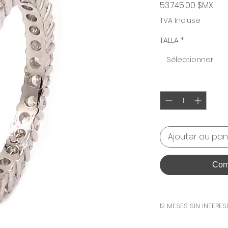
Prix
53 745,00 $MX
TVA Incluse
TALLA
*
Sélectionner
Quantité
*
Ajouter au pan
Com
12 MESES SIN INTERES
PAGA ESTA PIEZA EN