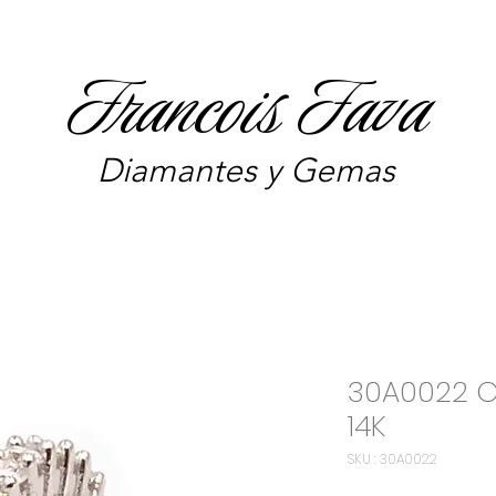
Francois Fava
Diamantes y Gemas
30A0022 
14K
SKU : 30A0022