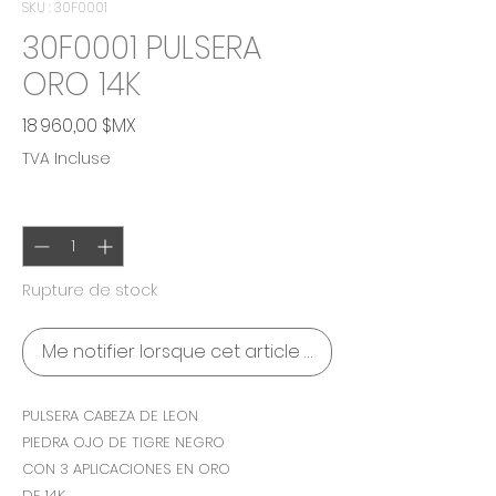
SKU : 30F0001
30F0001 PULSERA
ORO 14K
Prix
18 960,00 $MX
TVA Incluse
Quantité
*
Rupture de stock
Me notifier lorsque cet article est disponible
PULSERA CABEZA DE LEON
PIEDRA OJO DE TIGRE NEGRO
CON 3 APLICACIONES EN ORO
DE 14K