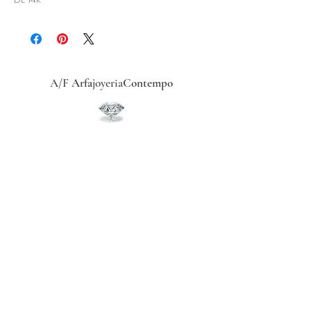
A/F
Arfa
joyeria
Contempo
Historia
Ubicacion
Precio del
dólar
hoy
Políticas
de
privacidad
Términos y condiciones
Recibe ofertas exclusivas
Redes sociales
Regístrate