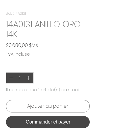
SKU : 14A0131
14A0131 ANILLO ORO
14K
Prix
20 680,00 $MX
TVA Incluse
Quantité
*
Il ne reste que 1 article(s) en stock
Ajouter au panier
Commander et payer