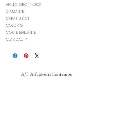
ANILLO ORO 14K0021
DIAMANTE
CARAT 0.31CT
COLOR G
CORTE BRILLANTE
CLARIDAD P1
A/F
Arfa
joyeria
Contempo
Historia
Ubicacion
Precio del
dólar
hoy