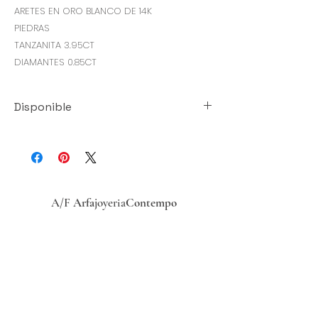
ARETES EN ORO BLANCO DE 14K
PIEDRAS
TANZANITA 3.95CT
DIAMANTES 0.85CT
Disponible
Esta pieza la tenemos disponible
para entrega inmediata
A/F
Arfa
joyeria
Contempo
Historia
Ubicacion