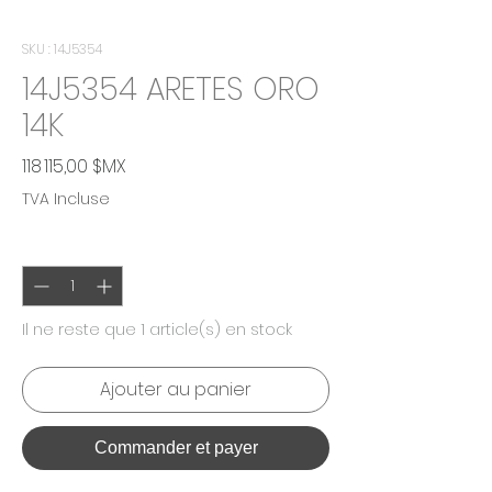
SKU : 14J5354
14J5354 ARETES ORO
14K
Prix
118 115,00 $MX
TVA Incluse
Quantité
*
Il ne reste que 1 article(s) en stock
Ajouter au panier
Commander et payer